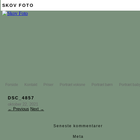
SKOV FOTO
Forside
Kontakt
Priser
Portræt voksne
Portræt børn
Portræt bab
DSC_4857
oktober 22, 2021
← Previous
Next →
Seneste kommentarer
Meta