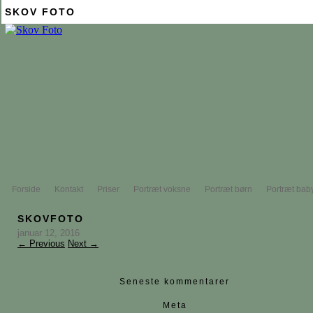
SKOV FOTO
Forside
Kontakt
Priser
Portræt voksne
Portræt børn
Portræt bab
SKOVFOTO
januar 12, 2016
← Previous
Next →
Seneste kommentarer
Meta