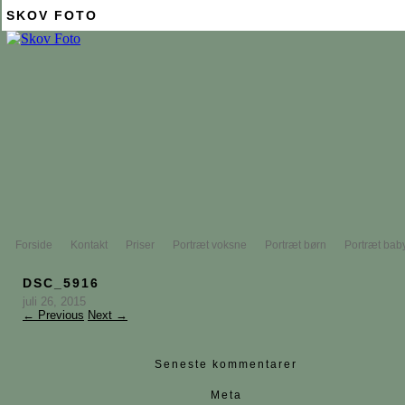
SKOV FOTO
Forside
Kontakt
Priser
Portræt voksne
Portræt børn
Portræt bab
DSC_5916
juli 26, 2015
← Previous
Next →
Seneste kommentarer
Meta