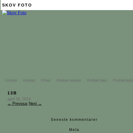
SKOV FOTO
Forside
Kontakt
Priser
Portræt voksne
Portræt børn
Portræt bab
13B
april 16, 2014
← Previous
Next →
Seneste kommentarer
Meta