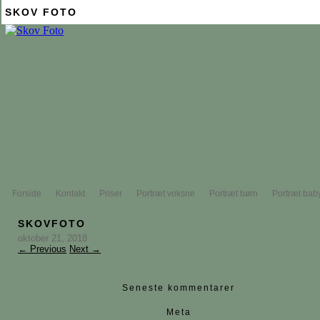
SKOV FOTO
Forside
Kontakt
Priser
Portræt voksne
Portræt børn
Portræt bab
SKOVFOTO
oktober 21, 2018
← Previous
Next →
Seneste kommentarer
Meta